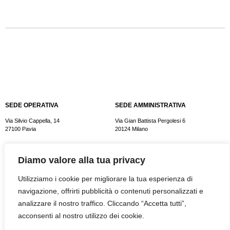
SEDE OPERATIVA
SEDE AMMINISTRATIVA
Via Silvio Cappella, 14
Via Gian Battista Pergolesi 6
27100 Pavia
20124 Milano
MAIL
TELEFONO
Diamo valore alla tua privacy
info@e-plus.it
Tel. +39 0382 572825
Fax. +39 0382 479091
Utilizziamo i cookie per migliorare la tua esperienza di
navigazione, offrirti pubblicità o contenuti personalizzati e
analizzare il nostro traffico. Cliccando “Accetta tutti”,
Facebook
Linkedin
Instagram
acconsenti al nostro utilizzo dei cookie.